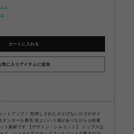
こちら
せる
カートに入れる
お気に入りアイテムに追加
ズ
ツセットアップ！ 型押しされたさりげないロゴがポイ
あるダンボール裏毛 程よいハリ感がありながらも軽量
ット素材です 【デザイン・シルエット】 トップスは
ード、ショート丈のボックスシルエットが着るだけ