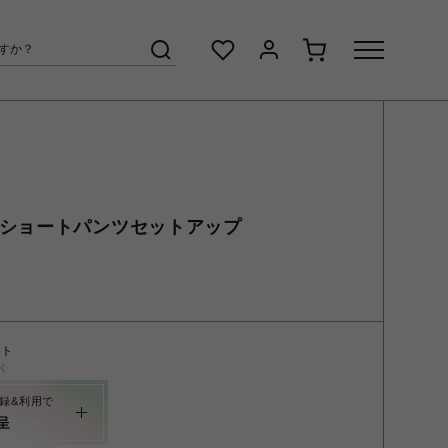
ゴショートパンツセットアップ
ント
く
録&利用で
呈