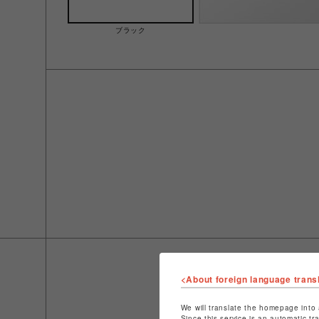
ブラック
<About foreign language trans
We will translate the homepage into 
Since this service is an automatic tr