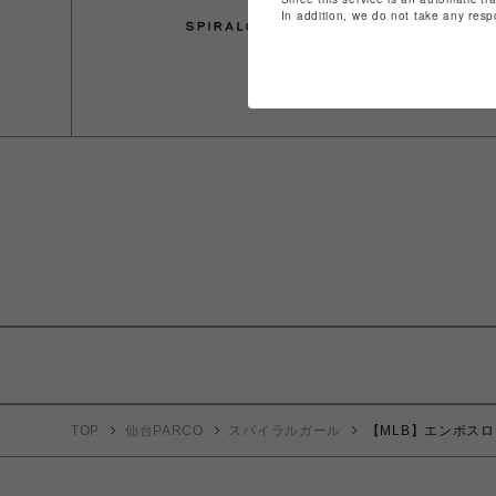
In addition, we do not take any resp
TOP
仙台PARCO
スパイラルガール
【MLB】エンボス