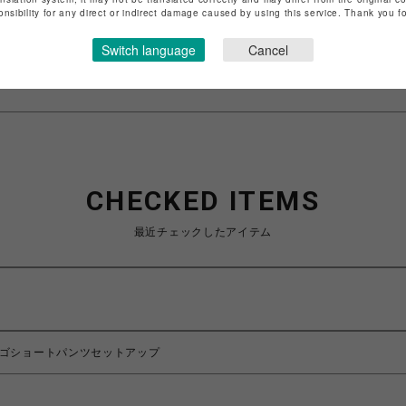
店舗名
仙台PARCO
onsibility for any direct or indirect damage caused by using this service. Thank you 
特定商取引法など法令に基づく表記は
こちら
Switch language
Cancel
ショップお問い合わせは
こちら
CHECKED ITEMS
最近チェックしたアイテム
ロゴショートパンツセットアップ