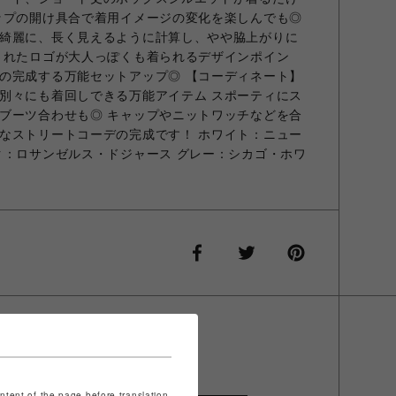
ップの開け具合で着用イメージの変化を楽しんでも◎
綺麗に、長く見えるように計算し、やや脇上がりに
されたロゴが大人っぽくも着られるデザインポイン
の完成する万能セットアップ◎ 【コーディネート】
別々にも着回しできる万能アイテム スポーティにス
ブーツ合わせも◎ キャップやニットワッチなどを合
なストリートコーデの完成です！ ホワイト：ニュー
ク：ロサンゼルス・ドジャース グレー：シカゴ・ホワ
ontent of the page before translation.