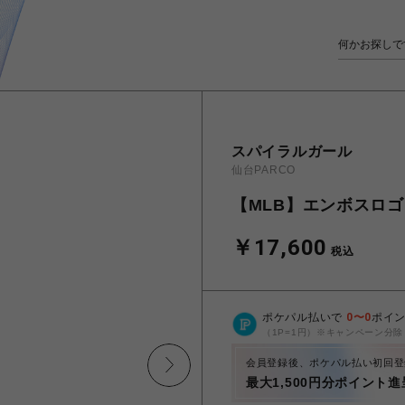
スパイラルガール
仙台PARCO
【MLB】エンボスロ
￥17,600
税込
ポケパル払いで
0
〜
0
ポイ
（1P=1円）※キャンペーン分除
会員登録後、ポケパル払い初回登
最大1,500円分ポイント進