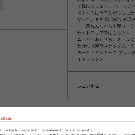
で様になります。 ハーフジ
ボトムスはラフながらも足が
なっています 凹凸感で表現
ト。楽ちんながらも即コーデ
セットアップではもちろん、
ニーカーあわせも、クールに
わせれば海外スナップのよう
ヨーク・ヤンキース ブラッ
イトソックス
シェアする
lation>
ショップ名
スパイラルガール
a foreign language using the automatic translation service.
anslation system, it may not be translated correctly and may differ from the original c