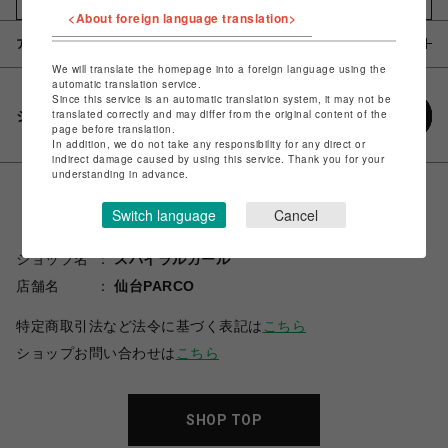
<About foreign language translation>
アイテム説明 / 素材
We will translate the homepage into a foreign language using the
automatic translation service.
Since this service is an automatic translation system, it may not be
translated correctly and may differ from the original content of the
シェアする
page before translation.
In addition, we do not take any responsibility for any direct or
indirect damage caused by using this service. Thank you for your
understanding in advance.
Switch language
Cancel
ショップ名
スパイラルガール
店舗名
仙台PARCO
特定商取引法など法令に基づく表記は
こちら
ショップお問い合わせは
こちら
SHOP TOP