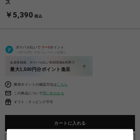
ス
￥5,390
税込
ポケパル払いで
0
〜
0
ポイント
（1P=1円）※キャンペーン分除く
会員登録後、ポケパル払い初回登録&利用で
最大1,500円分ポイント進呈
獲得ポイントの確認方法は
こちら
この商品について
問い合わせる
ギフト：ラッピング不可
カートに入れる
お気に入りアイテムに追加