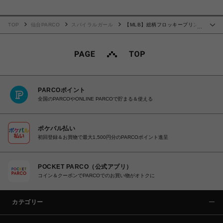
TOP
仙台PARCO
スパイラルガール
【MLB】総柄フロッキープリン
…
トチュールトップス
PARCOポイント
全国のPARCOやONLINE PARCOで貯まる＆使える
ポケパル払い
初回登録＆お買物で最大1,500円分のPARCOポイント進呈
POCKET PARCO（公式アプリ）
コイン＆クーポンでPARCOでのお買い物がオトクに
カテゴリー