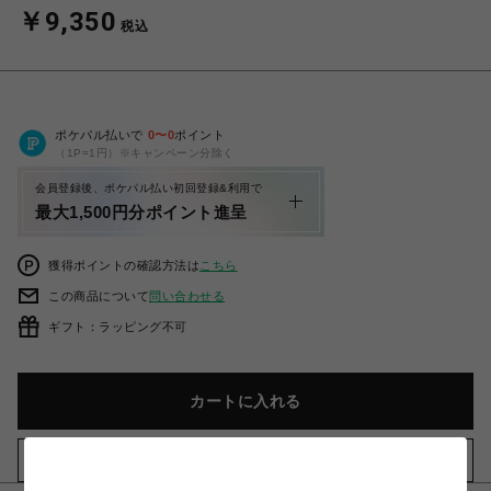
￥9,350
税込
ポケパル払いで
0
〜
0
ポイント
（1P=1円）※キャンペーン分除く
会員登録後、ポケパル払い初回登録&利用で
最大1,500円分ポイント進呈
獲得ポイントの確認方法は
こちら
この商品について
問い合わせる
ギフト：ラッピング不可
カートに入れる
お気に入りアイテムに追加