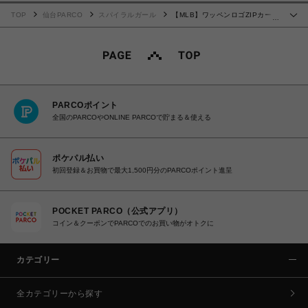
TOP
仙台PARCO
スパイラルガール
【MLB】ワッペンロゴZIPカーデ
…
ィガン
PARCOポイント
全国のPARCOやONLINE PARCOで貯まる＆使える
ポケパル払い
初回登録＆お買物で最大1,500円分のPARCOポイント進呈
POCKET PARCO（公式アプリ）
コイン＆クーポンでPARCOでのお買い物がオトクに
カテゴリー
全カテゴリーから探す