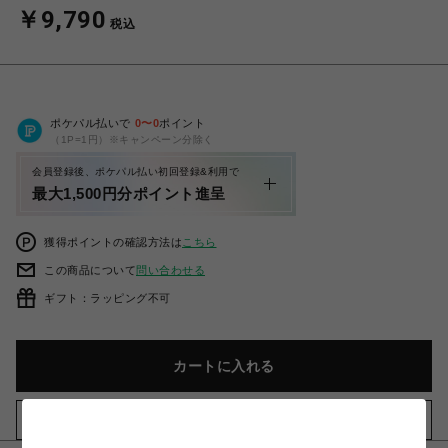
￥9,790
税込
ポケパル払いで
0
〜
0
ポイント
（1P=1円）※キャンペーン分除く
会員登録後、ポケパル払い初回登録&利用で
最大1,500円分ポイント進呈
獲得ポイントの確認方法は
こちら
この商品について
問い合わせる
ギフト：ラッピング不可
カートに入れる
お気に入りアイテムに追加