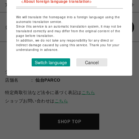
<About foreign language translation>
アイテム説明 / 素材
We will translate the homepage into a foreign language using the
automatic translation service.
Since this service is an automatic translation system, it may not be
シェアする
translated correctly and may differ from the original content of the
page before translation.
In addition, we do not take any responsibility for any direct or
indirect damage caused by using this service. Thank you for your
understanding in advance.
Switch language
Cancel
ショップ名
スパイラルガール
店舗名
仙台PARCO
特定商取引法など法令に基づく表記は
こちら
ショップお問い合わせは
こちら
SHOP TOP