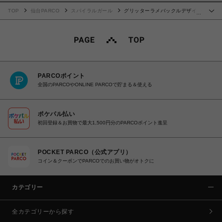
TOP
仙台PARCO
スパイラルガール
グリッターラメバックルデザイン
…
BAG
PARCOポイント
全国のPARCOやONLINE PARCOで貯まる＆使える
ポケパル払い
初回登録＆お買物で最大1,500円分のPARCOポイント進呈
POCKET PARCO（公式アプリ）
コイン＆クーポンでPARCOでのお買い物がオトクに
カテゴリー
全カテゴリーから探す