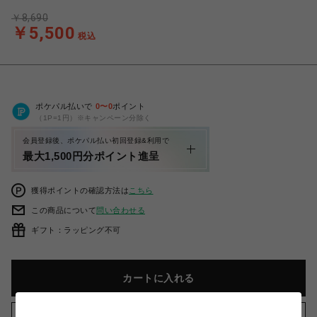
￥8,690
￥5,500
税込
ポケパル払いで
0
〜
0
ポイント
（1P=1円）※キャンペーン分除く
会員登録後、ポケパル払い初回登録&利用で
最大1,500円分ポイント進呈
獲得ポイントの確認方法は
こちら
この商品について
問い合わせる
ギフト：ラッピング不可
カートに入れる
お気に入りアイテムに追加