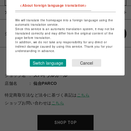
<About foreign language translation>
アイテム説明 / 素材
We will translate the homepage into a foreign language using the
automatic translation service.
Since this service is an automatic translation system, it may not be
シェアする
translated correctly and may differ from the original content of the
page before translation.
In addition, we do not take any responsibility for any direct or
indirect damage caused by using this service. Thank you for your
understanding in advance.
Switch language
Cancel
ショップ名
スパイラルガール
店舗名
仙台PARCO
特定商取引法など法令に基づく表記は
こちら
ショップお問い合わせは
こちら
SHOP TOP