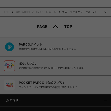
TOP
仙台PARCO
スパイラルガール
スカーフ付きダメージオーバーニ
…
ット
PARCOポイント
全国のPARCOやONLINE PARCOで貯まる＆使える
ポケパル払い
初回登録＆お買物で最大1,500円分のPARCOポイント進呈
POCKET PARCO（公式アプリ）
コイン＆クーポンでPARCOでのお買い物がオトクに
カテゴリー