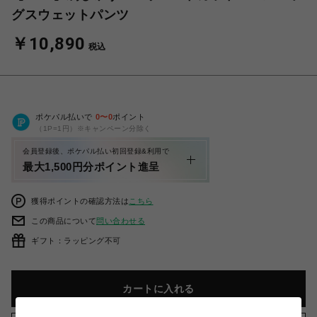
グスウェットパンツ
￥10,890
税込
ポケパル払いで
0
〜
0
ポイント
（1P=1円）※キャンペーン分除く
会員登録後、ポケパル払い初回登録&利用で
最大1,500円分ポイント進呈
獲得ポイントの確認方法は
こちら
この商品について
問い合わせる
ギフト：ラッピング不可
カートに入れる