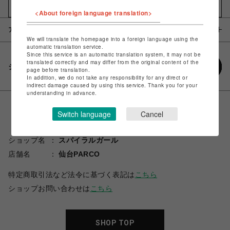
お気に入りアイテムに追加
<About foreign language translation>
アイテム説明 / 素材
We will translate the homepage into a foreign language using the
automatic translation service.
Since this service is an automatic translation system, it may not be
translated correctly and may differ from the original content of the
シェアする
page before translation.
In addition, we do not take any responsibility for any direct or
indirect damage caused by using this service. Thank you for your
understanding in advance.
Switch language
Cancel
ショップ名
スパイラルガール
店舗名
仙台PARCO
特定商取引法など法令に基づく表記は
こちら
ショップお問い合わせは
こちら
SHOP TOP