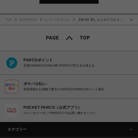
TOP
仙台PARCO
スパイラルガール
【MLB】刺しゅうロゴウエスト
…
カットバレルレッグスウェットパンツ
PARCOポイント
全国のPARCOやONLINE PARCOで貯まる＆使える
ポケパル払い
初回登録＆お買物で最大1,500円分のPARCOポイント進呈
POCKET PARCO（公式アプリ）
コイン＆クーポンでPARCOでのお買い物がオトクに
カテゴリー