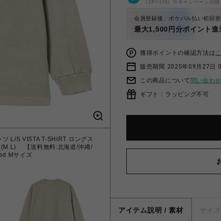
（1P=1円）※キャンペーン分除
会員登録後、ポケパル払い初回登
最大1,500円分ポイント進
獲得ポイントの確認方法は
販売期間 2025年09月27日 
この商品について
問い合わ
ギフト：ラッピング不可
L/S VISTA T-SHIRT ロングス
yed (M.L) 【送料無料:北海道/沖縄/
dyed Mサイズ
アイテム説明 / 素材
サイ