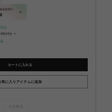
く
録&利用で
呈
こちら
00時00分 〜
せる
カートに入れる
お気に入りアイテムに追加
ズ
注意事項