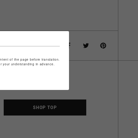
,
ontent of the page before translation.
for your understanding in advance.
SHOP TOP