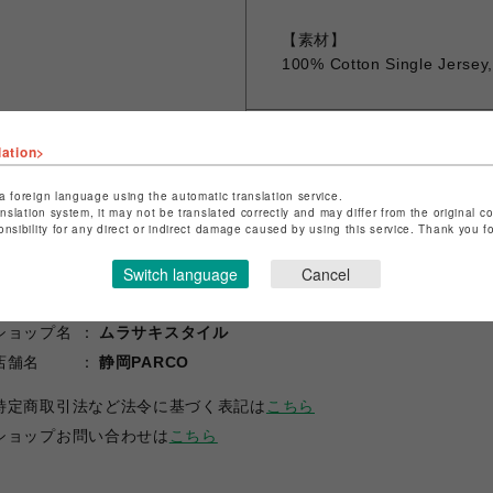
【素材】
100% Cotton Single Jersey
lation>
シェアする
a foreign language using the automatic translation service.
anslation system, it may not be translated correctly and may differ from the original c
onsibility for any direct or indirect damage caused by using this service. Thank you 
Switch language
Cancel
ショップ名
ムラサキスタイル
店舗名
静岡PARCO
特定商取引法など法令に基づく表記は
こちら
ショップお問い合わせは
こちら