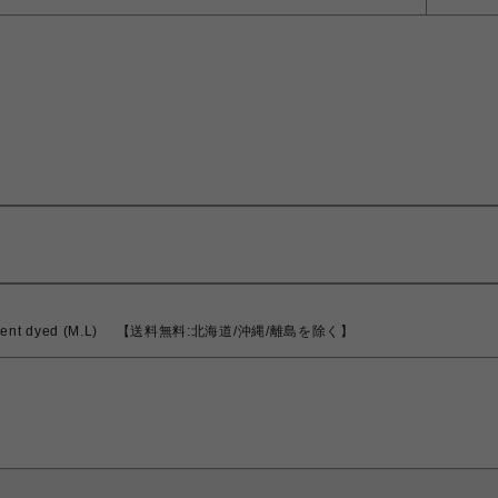
gament dyed (M.L) 【送料無料:北海道/沖縄/離島を除く】