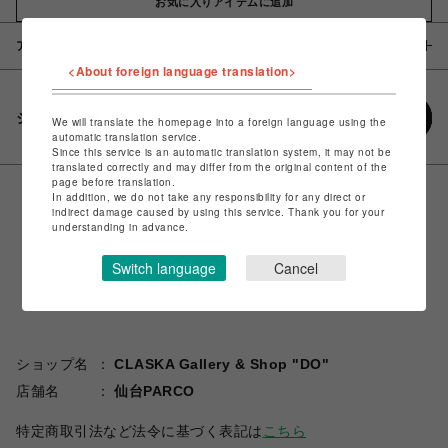
お気に入りアイテムに追加
アイテム説明 / 素材
<About foreign language translation>
シェアする
We will translate the homepage into a foreign language using the
automatic translation service.
Since this service is an automatic translation system, it may not be
translated correctly and may differ from the original content of the
page before translation.
In addition, we do not take any responsibility for any direct or
indirect damage caused by using this service. Thank you for your
understanding in advance.
Switch language
Cancel
ショップ名
CLASKA Gallery & Shop "DO"
店舗名
仙台PARCO
特定商取引法など法令に基づく表記は
こちら