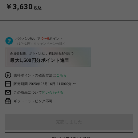
￥3,630
税込
ポケパル払いで
0
〜
0
ポイント
（1P=1円）※キャンペーン分除く
会員登録後、ポケパル払い初回登録&利用で
最大1,500円分ポイント進呈
獲得ポイントの確認方法は
こちら
販売期間 2023年03月16日 11時00分 〜
この商品について
問い合わせる
ギフト：ラッピング不可
完売しました