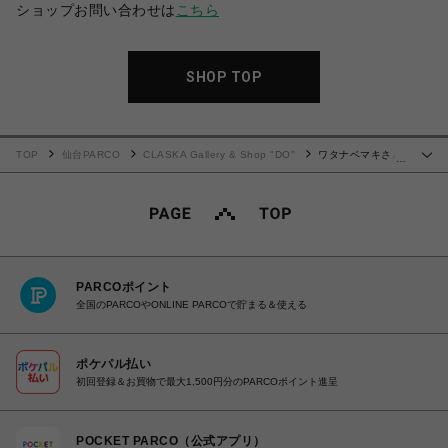
ショップお問い合わせは
こちら
SHOP TOP
TOP
仙台PARCO
CLASKA Gallery & Shop "DO"
ワタナベマキさん
…
と作ったアルミ弁当箱 内フタ付き L / DO Original
PARCOポイント
全国のPARCOやONLINE PARCOで貯まる＆使える
ポケパル払い
初回登録＆お買物で最大1,500円分のPARCOポイント進呈
POCKET PARCO（公式アプリ）