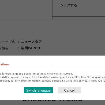
シェアする
ショップ名
ニュースタア
店舗名
福岡PARCO
特定商取引法など法令に基づく表記は
こちら
ショップお問い合わせは
こちら
lation>
a foreign language using the automatic translation service.
anslation system, it may not be translated correctly and may differ from the original c
onsibility for any direct or indirect damage caused by using this service. Thank you 
Switch language
Cancel
CHECKED ITEMS