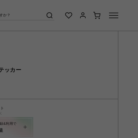
テッカー
ント
く
録&利用で
呈