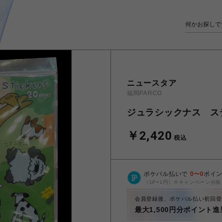
ニュースタア
福岡PARCO
ジュラシックナス ス
￥2,420
税込
ポケパル払いで
0
〜
0
ポイ
（1P=1円）※キャンペーン分除
会員登録後、ポケパル払い初回登
最大1,500円分ポイント進