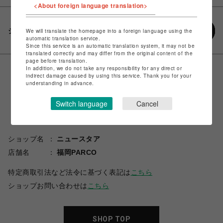
<About foreign language translation>
シェアする
We will translate the homepage into a foreign language using the
automatic translation service.
Since this service is an automatic translation system, it may not be
translated correctly and may differ from the original content of the
page before translation.
In addition, we do not take any responsibility for any direct or
indirect damage caused by using this service. Thank you for your
understanding in advance.
Switch language
Cancel
ショップ名
ニュースタア
店舗名
福岡PARCO
特定商取引法など法令に基づく表記は
こちら
ショップお問い合わせは
こちら
SHOP TOP