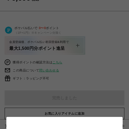
ポケパル払いで
0
〜
0
ポイント
（1P=1円）※キャンペーン分除く
会員登録後、ポケパル払い初回登録&利用で
最大1,500円分ポイント進呈
獲得ポイントの確認方法は
こちら
この商品について
問い合わせる
ギフト：ラッピング不可
完売しました
お気に入りアイテムに追加
アイテム説明 / 素材