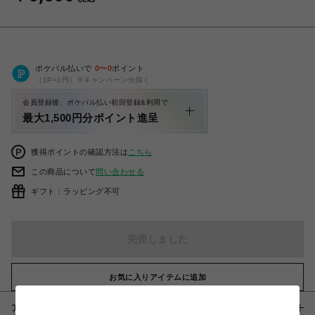
ポケパル払いで
0
〜
0
ポイント
（1P=1円）※キャンペーン分除く
会員登録後、ポケパル払い初回登録&利用で
最大1,500円分ポイント進呈
獲得ポイントの確認方法は
こちら
この商品について
問い合わせる
ギフト：ラッピング不可
完売しました
お気に入りアイテムに追加
アイテム説明 / 素材