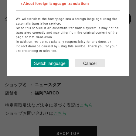
<About foreign language translation>
シェアする
We will translate the homepage into a foreign language using the
automatic translation service.
Since this service is an automatic translation system, it may not be
translated correctly and may differ from the original content of the
page before translation.
In addition, we do not take any responsibility for any direct or
indirect damage caused by using this service. Thank you for your
understanding in advance.
Switch language
Cancel
ショップ名
ニュースタア
店舗名
福岡PARCO
特定商取引法など法令に基づく表記は
こちら
ショップお問い合わせは
こちら
SHOP TOP