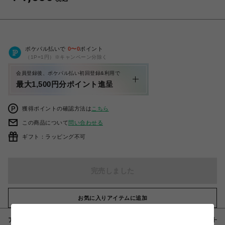
ポケパル払いで
0
〜
0
ポイント
（1P=1円）※キャンペーン分除く
会員登録後、ポケパル払い初回登録&利用で
最大1,500円分ポイント進呈
獲得ポイントの確認方法は
こちら
この商品について
問い合わせる
ギフト：ラッピング不可
完売しました
お気に入りアイテムに追加
アイテム説明 / 素材