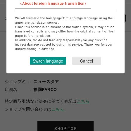
<About foreign language translation>
シェアする
We will translate the homepage into a foreign language using the
automatic translation service.
Since this service is an automatic translation system, it may not be
translated correctly and may differ from the original content of the
page before translation.
In addition, we do not take any responsibility for any direct or
indirect damage caused by using this service. Thank you for your
understanding in advance.
Switch language
Cancel
ショップ名
ニュースタア
店舗名
福岡PARCO
特定商取引法など法令に基づく表記は
こちら
ショップお問い合わせは
こちら
SHOP TOP