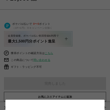
ポケパル払いで
0
〜
0
ポイント
（1P=1円）※キャンペーン分除く
会員登録後、ポケパル払い初回登録&利用で
最大1,500円分ポイント進呈
獲得ポイントの確認方法は
こちら
この商品について
問い合わせる
ギフト：ラッピング不可
完売しました
お気に入りアイテムに追加
アイテム説明 / 素材