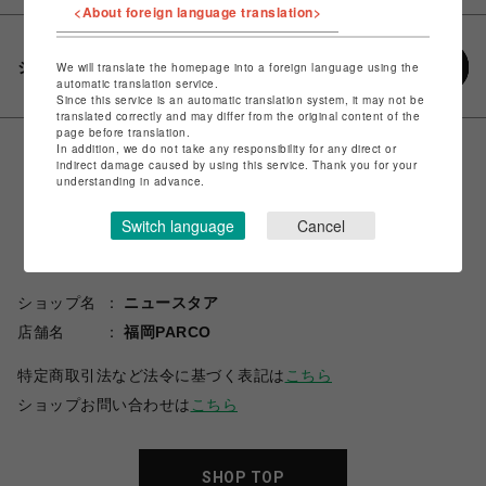
<About foreign language translation>
シェアする
We will translate the homepage into a foreign language using the
automatic translation service.
Since this service is an automatic translation system, it may not be
translated correctly and may differ from the original content of the
page before translation.
In addition, we do not take any responsibility for any direct or
indirect damage caused by using this service. Thank you for your
understanding in advance.
Switch language
Cancel
ショップ名
ニュースタア
店舗名
福岡PARCO
特定商取引法など法令に基づく表記は
こちら
ショップお問い合わせは
こちら
SHOP TOP