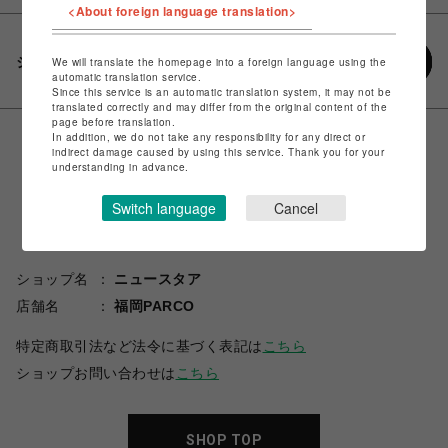
<About foreign language translation>
シェアする
We will translate the homepage into a foreign language using the
automatic translation service.
Since this service is an automatic translation system, it may not be
translated correctly and may differ from the original content of the
page before translation.
In addition, we do not take any responsibility for any direct or
indirect damage caused by using this service. Thank you for your
understanding in advance.
Switch language
Cancel
ショップ名
ニュースタア
店舗名
福岡PARCO
特定商取引法など法令に基づく表記は
こちら
ショップお問い合わせは
こちら
SHOP TOP