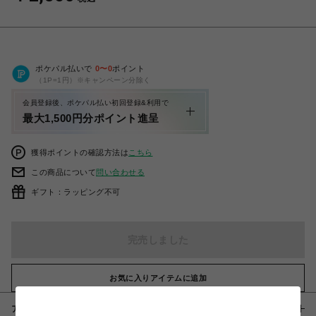
ポケパル払いで
0
〜
0
ポイント
（1P=1円）※キャンペーン分除く
会員登録後、ポケパル払い初回登録&利用で
最大1,500円分ポイント進呈
獲得ポイントの確認方法は
こちら
この商品について
問い合わせる
ギフト：ラッピング不可
完売しました
お気に入りアイテムに追加
アイテム説明 / 素材