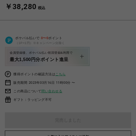
￥38,280
税込
ポケパル払いで
0
〜
0
ポイント
（1P=1円）※キャンペーン分除く
会員登録後、ポケパル払い初回登録&利用で
最大1,500円分ポイント進呈
獲得ポイントの確認方法は
こちら
販売期間 2023年03月16日 11時00分 〜
この商品について
問い合わせる
ギフト：ラッピング不可
完売しました