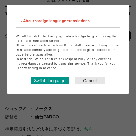
お気に入りアイテムに追加
アイテム説明 / 素材
<About foreign language translation>
シェアする
We will translate the homepage into a foreign language using the
automatic translation service.
Since this service is an automatic translation system, it may not be
translated correctly and may differ from the original content of the
page before translation.
In addition, we do not take any responsibility for any direct or
indirect damage caused by using this service. Thank you for your
understanding in advance.
Switch language
Cancel
ショップ名
ノークス
店舗名
仙台PARCO
特定商取引法など法令に基づく表記は
こちら