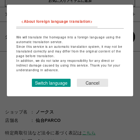
お気に入りアイテムに追加
アイテム説明 / 素材
<About foreign language translation>
シェアする
We will translate the homepage into a foreign language using the
automatic translation service.
Since this service is an automatic translation system, it may not be
translated correctly and may differ from the original content of the
page before translation.
In addition, we do not take any responsibility for any direct or
indirect damage caused by using this service. Thank you for your
understanding in advance.
Switch language
Cancel
ショップ名
ノークス
店舗名
仙台PARCO
特定商取引法など法令に基づく表記は
こちら