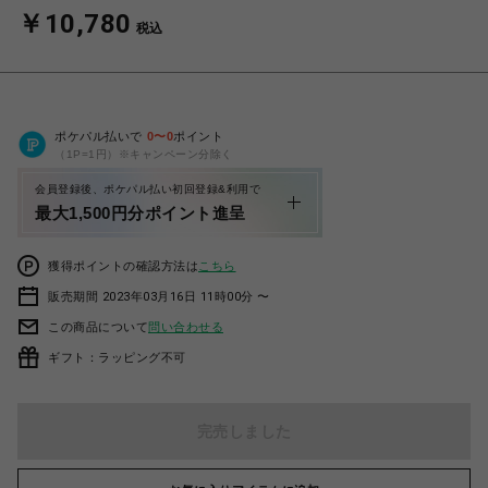
￥10,780
税込
ポケパル払いで
0
〜
0
ポイント
（1P=1円）※キャンペーン分除く
会員登録後、ポケパル払い初回登録&利用で
最大1,500円分ポイント進呈
獲得ポイントの確認方法は
こちら
販売期間 2023年03月16日 11時00分 〜
この商品について
問い合わせる
ギフト：ラッピング不可
完売しました