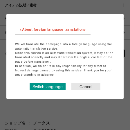
アイテム説明 / 素材
サイズ
<About foreign language translation>
注意事項
We will translate the homepage into a foreign language using the
automatic translation service.
Since this service is an automatic translation system, it may not be
シェアする
translated correctly and may differ from the original content of the
page before translation.
In addition, we do not take any responsibility for any direct or
indirect damage caused by using this service. Thank you for your
understanding in advance.
Switch language
Cancel
ショップ名
ノークス