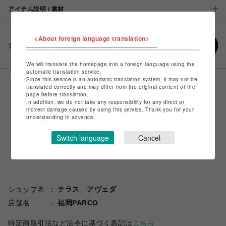
アイテム説明 / 素材
<About foreign language translation>
シェアする
We will translate the homepage into a foreign language using the
automatic translation service.
Since this service is an automatic translation system, it may not be
translated correctly and may differ from the original content of the
page before translation.
In addition, we do not take any responsibility for any direct or
indirect damage caused by using this service. Thank you for your
understanding in advance.
Switch language
Cancel
ショップ名
テラス アヴェダ
店舗名
福岡PARCO
特定商取引法など法令に基づく表記は
こちら