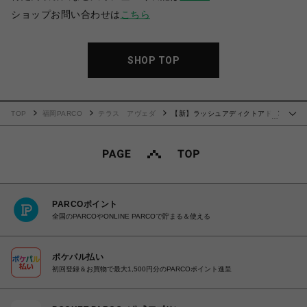
ショップお問い合わせは
こちら
SHOP TOP
TOP
福岡PARCO
テラス アヴェダ
【新】ラッシュアディクトアドバ
…
ンス
PARCOポイント
全国のPARCOやONLINE PARCOで貯まる＆使える
ポケパル払い
初回登録＆お買物で最大1,500円分のPARCOポイント進呈