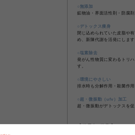
○無添加
鉱物油・界面活性剤・防腐剤
○デトックス痩身
閉じ込められていた皮脂や有
め、新陳代謝を活発にします
○塩素除去
発がん性物質に変わるトリハ
す。
○環境にやさしい
排水時も分解作用・殺菌作用
○超・微振動（ufv）加工
超・微振動がデトックスを促
【 使用上の注意 】
●入浴以外の用途には使わないでくださ