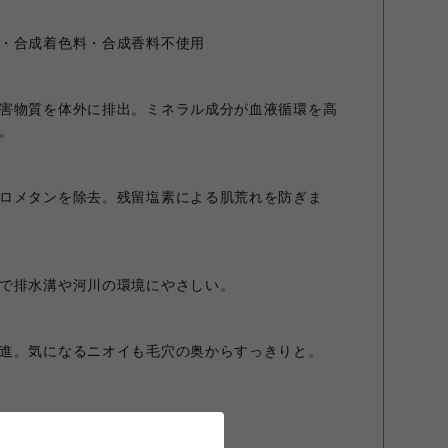
・合成着色料・合成香料不使用
害物質を体外に排出。ミネラル成分が血液循環を高
。
ロメタンを除去。残留塩素による肌荒れを防ぎま
で排水溝や河川の環境にやさしい。
進。気になるニオイも毛穴の奥からすっきりと。
い。