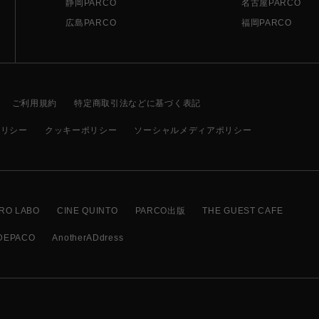
静岡PARCO
名古屋PARCO
広島PARCO
福岡PARCO
ご利用規約
特定商取引法などに基づく表記
ポリシー
クッキーポリシー
ソーシャルメディアポリシー
RO LABO
CINE QUINTO
PARCO出版
THE GUEST CAFE
DEPACO
AnotherADdress