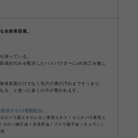
る全身美容液。
を持っている。
容成分のみを配合したバスパウダーにufv加工を施し
身体表面だけでなく毛穴の奥の汚れまですっきり。
なる、と使った多くの方が驚かれます。
容液成分を12種類配合。
 アロエベラ葉エキスレモン果実エキス / カニナバラ果実エ
 ホホバ種子油 / 月見草油 / ブドウ種子油 / キョウニン
子油