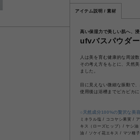
アイテム説明 / 素材
高い保湿力で美しい肌へ、浸
ufvバスパウダー
人は美を育む健康的な周波数
その考え方をもとに、天然美
ました。
目に見えない微細な振動で、
使用後は浴槽までピカピカに
○天然成分100%の贅沢な美
ミネラル塩 / ココヤシ果実 /
キス（ローズヒップ）/ ヤシ油 /
油 / ソケイ花エキス / マツ種