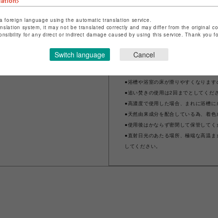
lation>
●本品は食べられません。万一大量に飲
●化粧品がお肌に合わないとき即ち次の
a foreign language using the automatic translation service.
anslation system, it may not be translated correctly and may differ from the original c
けますと、症状を悪化させることがあ
onsibility for any direct or indirect damage caused by using this service. Thank you 
用中、赤味、はれ、かゆみ、刺激等の
な異常があらわれた場合
Switch language
Cancel
●24時間風呂など機種によってはお使
ください。
●浴槽や浴室の床が滑りやすくなります
●追い焚きの使用は2回までとしてくだ
●高濃度で使用した場合、まれに浴槽に
●天然由来成分を配合している為、着色
●使用後はかならず密閉して保管してく
●直射日光のあたる場所、極端な高温ま
してください。