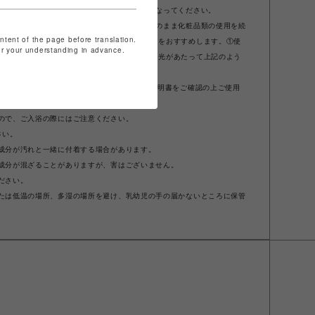
み込んだときは、水を飲ませるなどの処置を行なってください。
ような場合には、使用を中止してください。そのまま化粧品類の使用を続
ontent of the page before translation.
りますので、皮膚科専門医等にご相談されることをおすすめします。①使
for your understanding in advance.
異常があらわれた場合②使用したお肌に、直射日光があたって上記のよう
いになれない場合があります。お使いの機種の説明書をご確認の上ご使用
ので、ご入浴の際にはご注意ください。
さい。
成分が汚れと一緒に付着する場合があります。
成分が混ざることがありますが、害はございません。
ださい。
たは低温の場所、多湿の場所を避け、乳幼児の手の届かないところに保管