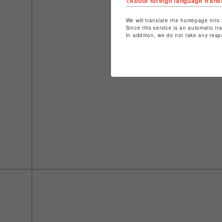
<About foreign language trans
We will translate the homepage into 
Since this service is an automatic tr
In addition, we do not take any resp