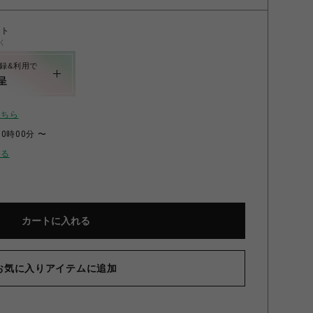
ント
く
録&利用で
呈
こちら
00時00分 〜
せる
カートに入れる
お気に入りアイテムに追加