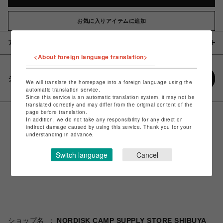
お気に入りアイテムに追加
アイテム説明 / 素材
<About foreign language translation>
シェアする
We will translate the homepage into a foreign language using the
automatic translation service.
Since this service is an automatic translation system, it may not be
translated correctly and may differ from the original content of the
page before translation.
In addition, we do not take any responsibility for any direct or
indirect damage caused by using this service. Thank you for your
understanding in advance.
Switch language
Cancel
ショップ名
NORDISK CAMP SUPPLY STORE SHIBUYA