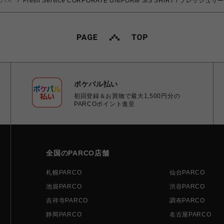
UYA
Fresh Service CORPORATE UNIFORM S/S SHIRT / フレ
ポケパル払い
初回登録＆お買物で最大1,500円分の
PARCOポイント進呈
全国のPARCO店舗
札幌PARCO
仙台PARCO
池袋PARCO
渋谷PARCO
吉祥寺PARCO
調布PARCO
静岡PARCO
名古屋PARCO