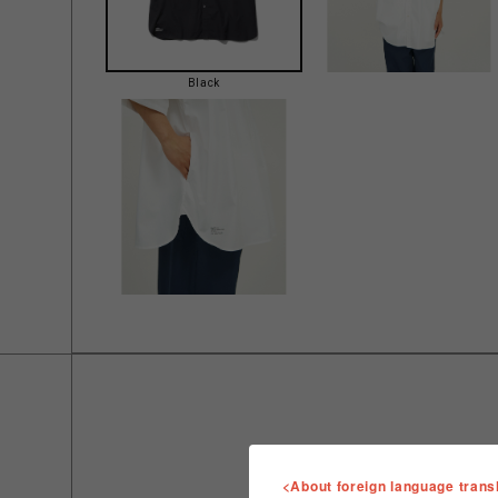
Black
<About foreign language trans