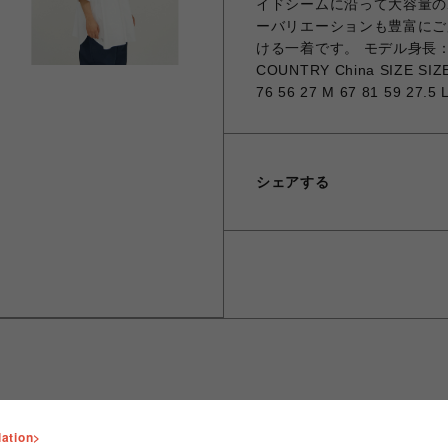
イドシームに沿って大容量の
ーバリエーションも豊富にご
ける一着です。 モデル身長：175c
COUNTRY China SIZE SI
76 56 27 M 67 81 59 27.5 
シェアする
lation>