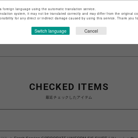
ショップ名
NORDISK CAMP SUPPLY STORE SHIBUYA
店舗名
渋谷PARCO
a foreign language using the automatic translation service.
anslation system, it may not be translated correctly and may differ from the original c
onsibility for any direct or indirect damage caused by using this service. Thank you 
特定商取引法など法令に基づく表記は
こちら
ショップお問い合わせは
こちら
Switch language
Cancel
CHECKED ITEMS
最近チェックしたアイテム