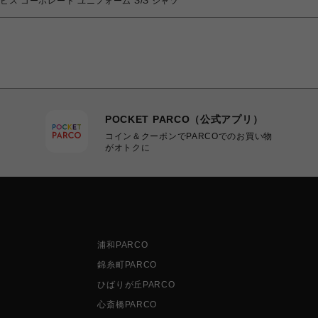
ッシュサービス コーポレート ユニフォーム S/S シャツ
POCKET PARCO（公式アプリ）
コイン＆クーポンでPARCOでのお買い物
がオトクに
浦和PARCO
錦糸町PARCO
ひばりが丘PARCO
心斎橋PARCO