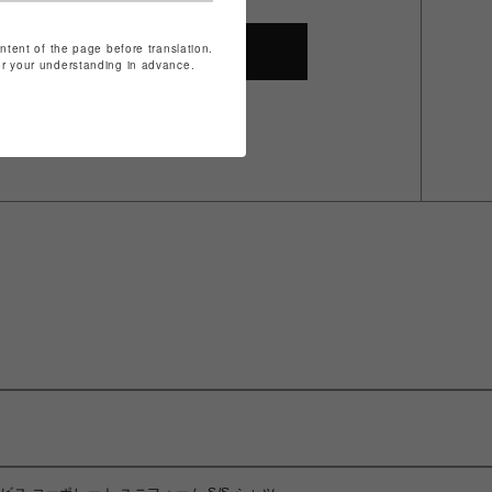
ontent of the page before translation.
SHOP TOP
for your understanding in advance.