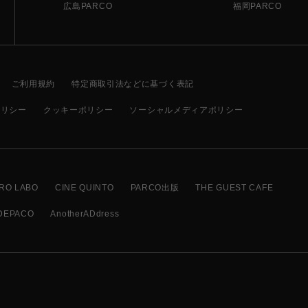
広島PARCO
福岡PARCO
ご利用規約
特定商取引法などに基づく表記
ポリシー
クッキーポリシー
ソーシャルメディアポリシー
RO LABO
CINE QUINTO
PARCO出版
THE GUEST CAFE
DEPACO
AnotherADdress