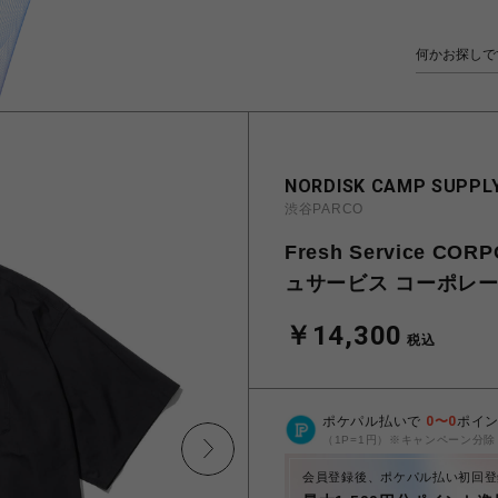
NORDISK CAMP SUPPLY
渋谷PARCO
Fresh Service COR
ュサービス コーポレート
￥14,300
税込
ポケパル払いで
0
〜
0
ポイ
（1P=1円）※キャンペーン分除
会員登録後、ポケパル払い初回登