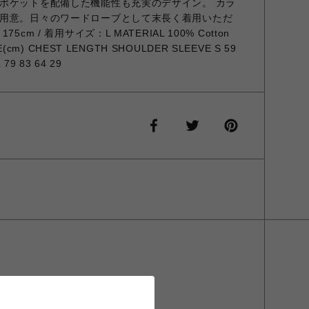
ポケットを配備した機能性も充実のデザイン。 カラ
用意。日々のワードローブとして末長く着用いただ
m / 着用サイズ：L MATERIAL 100% Cotton
ZE(cm) CHEST LENGTH SHOULDER SLEEVE S 59
L 79 83 64 29