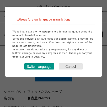
お気に入りアイテムに追加
アイテム説明 / 素材
<About foreign language translation>
We will translate the homepage into a foreign language using the
シェアする
automatic translation service.
Since this service is an automatic translation system, it may not be
translated correctly and may differ from the original content of the
page before translation.
In addition, we do not take any responsibility for any direct or
indirect damage caused by using this service. Thank you for your
understanding in advance.
Switch language
Cancel
ショップ名
フィットネスショップ
店舗名
名古屋PARCO