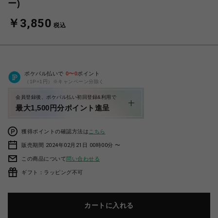
ー)
￥3,850
税込
ポケパル払いで
0
〜
0
ポイント
（1P=1円）※キャンペーン分除く
会員登録後、ポケパル払い初回登録&利用で
最大1,500円分ポイント進呈
獲得ポイントの確認方法は
こちら
販売期間 2024年02月21日 00時00分 〜
この商品について
問い合わせる
ギフト：ラッピング不可
カートに入れる