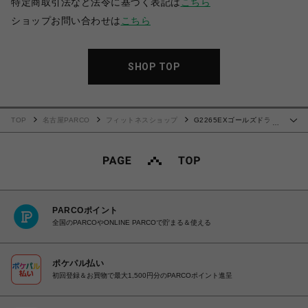
特定商取引法など法令に基づく表記は
こちら
ショップお問い合わせは
こちら
SHOP TOP
TOP
名古屋PARCO
フィットネスショップ
G2265EXゴールズドライ
…
タンク(シルエットジョー)
PARCOポイント
全国のPARCOやONLINE PARCOで貯まる＆使える
ポケパル払い
初回登録＆お買物で最大1,500円分のPARCOポイント進呈