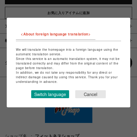
お気に入りアイテムに追加
アイテム説明 / 素材
<About foreign language translation>
概要
We will translate the homepage into a foreign language using the
automatic translation service.
Since this service is an automatic translation system, it may not be
シェアする
translated correctly and may differ from the original content of the
page before translation.
In addition, we do not take any responsibility for any direct or
indirect damage caused by using this service. Thank you for your
understanding in advance.
Switch language
Cancel
ショップ名
フィットネスショップ