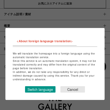
お気に入りアイテムに追加
アイテム説明 / 素材
概要
サイズ
<About foreign language translation>
注意事項
We will translate the homepage into a foreign language using the
automatic translation service.
Since this service is an automatic translation system, it may not be
translated correctly and may differ from the original content of the
シェアする
page before translation.
In addition, we do not take any responsibility for any direct or
indirect damage caused by using this service. Thank you for your
understanding in advance.
Switch language
Cancel