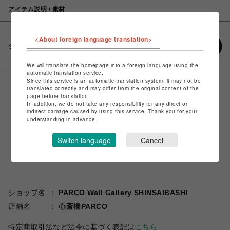
アイテム説明 / 素材
<About foreign language translation>
シェアする
We will translate the homepage into a foreign language using the
automatic translation service.
Since this service is an automatic translation system, it may not be
translated correctly and may differ from the original content of the
page before translation.
In addition, we do not take any responsibility for any direct or
indirect damage caused by using this service. Thank you for your
understanding in advance.
Switch language
Cancel
ショップ名
PARCO Wall Gallery SHINSAIBASHI
店舗名
心斎橋PARCO
特定商取引法など法令に基づく表記は
こちら