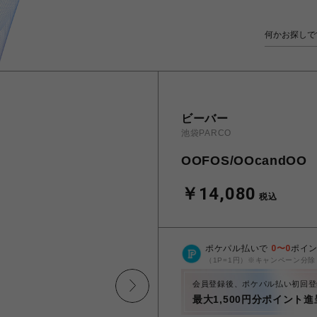
ビーバー
池袋PARCO
OOFOS/OOcandOO
￥14,080
税込
ポケパル払いで
0
〜
0
ポイ
（1P=1円）※キャンペーン分除
会員登録後、ポケパル払い初回登
最大1,500円分ポイント進