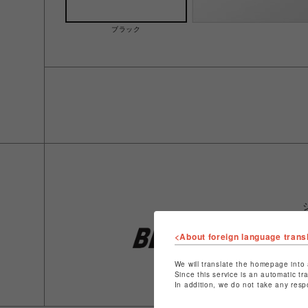
ブラック
<About foreign language trans
We will translate the homepage into 
Since this service is an automatic tr
In addition, we do not take any resp