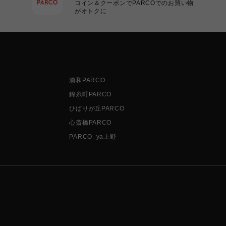
コイン＆クーポンでPARCOでのお買い物
がオトクに
浦和PARCO
錦糸町PARCO
ひばりが丘PARCO
心斎橋PARCO
PARCO_ya上野