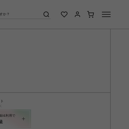
ント
く
録&利用で
呈