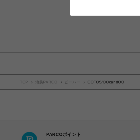
TOP
池袋PARCO
ビーバー
OOFOS/OOcandOO
PARCOポイント