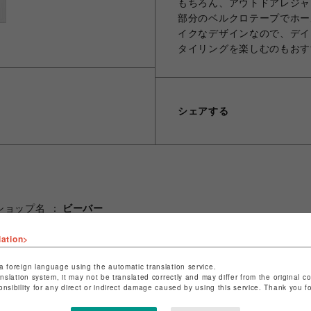
もちろん、アウトドアレジャ
部分のベルクロテープでホー
イクなデザインなので、デイ
タイリングを楽しむのもおす
シェアする
ショップ名
ビーバー
店舗名
池袋PARCO
lation>
特定商取引法など法令に基づく表記は
こちら
a foreign language using the automatic translation service.
ショップお問い合わせは
こちら
anslation system, it may not be translated correctly and may differ from the original c
onsibility for any direct or indirect damage caused by using this service. Thank you 