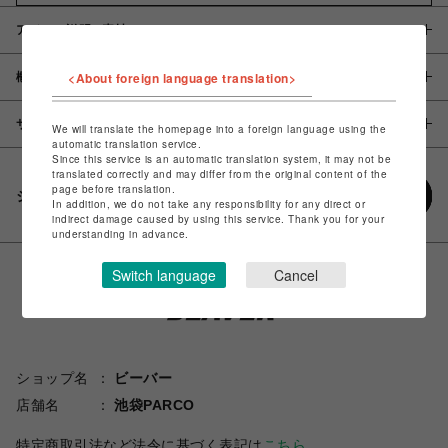
アイテム説明 / 素材
<About foreign language translation>
概要
サイズ
We will translate the homepage into a foreign language using the
automatic translation service.
Since this service is an automatic translation system, it may not be
translated correctly and may differ from the original content of the
page before translation.
シェアする
In addition, we do not take any responsibility for any direct or
indirect damage caused by using this service. Thank you for your
understanding in advance.
Switch language
Cancel
ショップ名
ビーバー
店舗名
池袋PARCO
特定商取引法など法令に基づく表記は
こちら