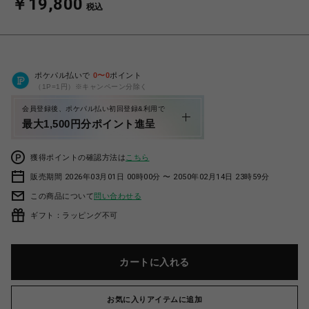
￥19,800
税込
ポケパル払いで
0
〜
0
ポイント
（1P=1円）※キャンペーン分除く
会員登録後、ポケパル払い初回登録&利用で
最大1,500円分ポイント進呈
獲得ポイントの確認方法は
こちら
販売期間 2026年03月01日 00時00分 〜 2050年02月14日 23時59分
この商品について
問い合わせる
ギフト：ラッピング不可
カートに入れる
お気に入りアイテムに追加