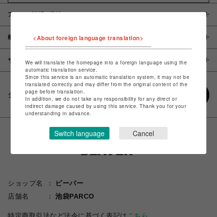
アイテム説明 / 素材
<About foreign language translation>
概要
サイズ
We will translate the homepage into a foreign language using the
automatic translation service.
Since this service is an automatic translation system, it may not be
translated correctly and may differ from the original content of the
page before translation.
シェアする
In addition, we do not take any responsibility for any direct or
indirect damage caused by using this service. Thank you for your
understanding in advance.
Switch language
Cancel
ショップ名
ビーバー
店舗名
池袋PARCO
特定商取引法など法令に基づく表記は
こちら