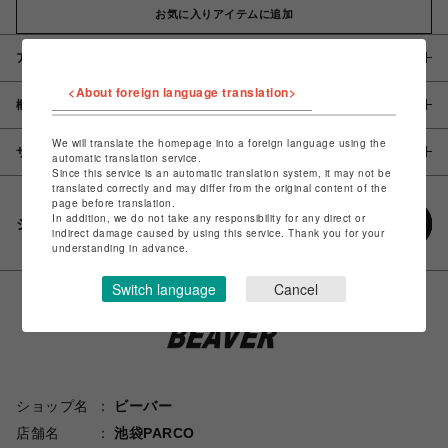
お気に入りアイテムに追加
アイテム説明 / 素材
<About foreign language translation>
概要
We will translate the homepage into a foreign language using the
サイズ
automatic translation service.
Since this service is an automatic translation system, it may not be
translated correctly and may differ from the original content of the
page before translation.
In addition, we do not take any responsibility for any direct or
シェアする
indirect damage caused by using this service. Thank you for your
understanding in advance.
Switch language
Cancel
ショップ名
ビーバー
店舗名
池袋PARCO