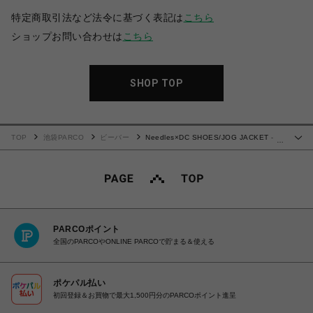
特定商取引法など法令に基づく表記は
こちら
ショップお問い合わせは
こちら
SHOP TOP
TOP
池袋PARCO
ビーバー
Needles×DC SHOES/JOG JACKET -
…
POLY RIPSTOP
PARCOポイント
全国のPARCOやONLINE PARCOで貯まる＆使える
ポケパル払い
初回登録＆お買物で最大1,500円分のPARCOポイント進呈