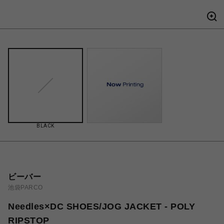
BLACK
ビーバー
池袋PARCO
Needles×DC SHOES/JOG JACKET - POLY
RIPSTOP