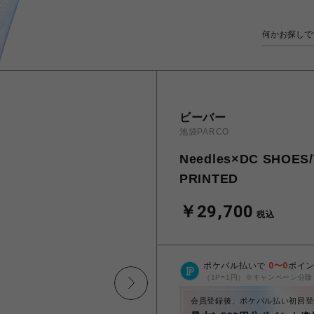
ビーバー
池袋PARCO
Needles×DC SHOES
PRINTED
￥29,700
税込
ポケパル払いで
0
〜
0
ポイ
（1P=1円）※キャンペーン分除
会員登録後、ポケパル払い初回登