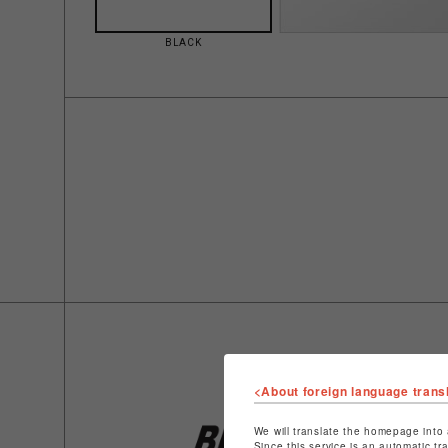
BLACK
<About foreign language trans
We will translate the homepage into 
Since this service is an automatic tr