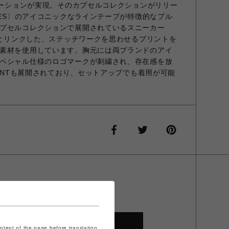
ボレーションが実現。そのカプセルコレクションがリリー
LES〉のアイコニックなラインテープが特徴的なプル
プセルコレクションで展開されているスニーカー
インとリンクした、ステッチワークを思わせるプリントを
素材を使用しています。胸元には両ブランドのアイ
ペシャル仕様のロゴマークが刺繍され、存在感を放
PANTも展開されており、セットアップでも着用が可能
SHOP TOP
ontent of the page before translation.