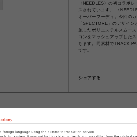
〈NEEDLES〉の初コラ
スされています。 〈NEED
オーバーフーディ。今回のカ
「SPECTORE」のデザ
施したポリエステルスムース
コンをマッシュアップしたス
ちます。同素材でTRACK 
です。
シェアする
lation>
ショップ名
ビーバー
店舗名
池袋PARCO
a foreign language using the automatic translation service.
anslation system, it may not be translated correctly and may differ from the original c