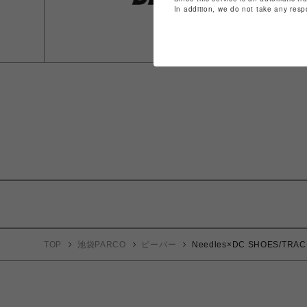
In addition, we do not take any resp
TOP
池袋PARCO
ビーバー
Needles×DC SHOES/TRAC