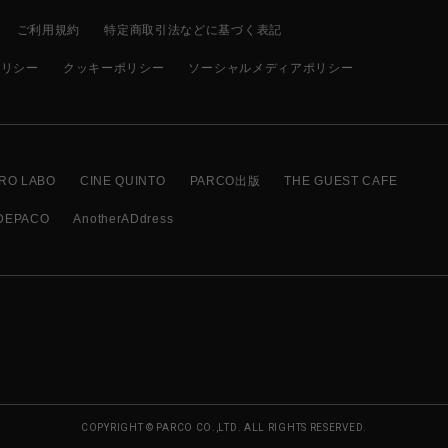
ご利用規約
特定商取引法などに基づく表記
ポリシー
クッキーポリシー
ソーシャルメディアポリシー
RO LABO
CINE QUINTO
PARCO出版
THE GUEST CAFE
DEPACO
AnotherADdress
COPYRIGHT © PARCO CO.,LTD. ALL RIGHTS RESERVED.