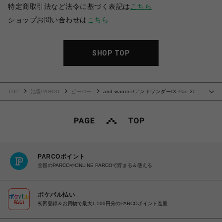
特定商取引法など法令に基づく表記は
こちら
ショップお問い合わせは
こちら
SHOP TOP
TOP
池袋PARCO
ビーバー
and wander/アンドワンダー/X-Pac 30L
…
backpack
PARCOポイント
全国のPARCOやONLINE PARCOで貯まる＆使える
ポケパル払い
初回登録＆お買物で最大1,500円分のPARCOポイント進呈