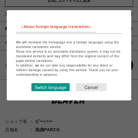
お気に入りアイテムに追加
アイテム説明 / 素材
<About foreign language translation>
概要
We will translate the homepage into a foreign language using the
サイズ
automatic translation service.
Since this service is an automatic translation system, it may not be
translated correctly and may differ from the original content of the
page before translation.
シェアする
In addition, we do not take any responsibility for any direct or
indirect damage caused by using this service. Thank you for your
understanding in advance.
Switch language
Cancel
ショップ名
ビーバー
店舗名
池袋PARCO