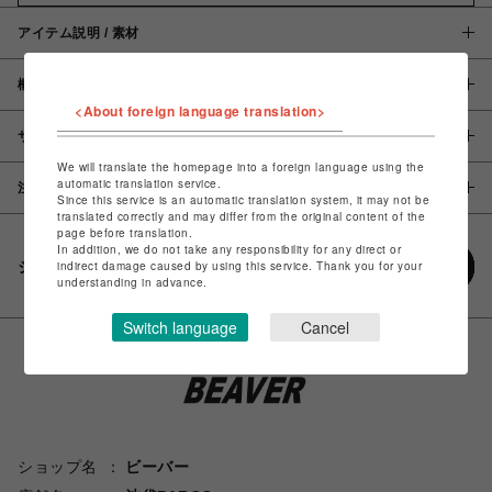
アイテム説明 / 素材
概要
<About foreign language translation>
サイズ
We will translate the homepage into a foreign language using the
automatic translation service.
注意事項
Since this service is an automatic translation system, it may not be
translated correctly and may differ from the original content of the
page before translation.
In addition, we do not take any responsibility for any direct or
シェアする
indirect damage caused by using this service. Thank you for your
understanding in advance.
Switch language
Cancel
ショップ名
ビーバー