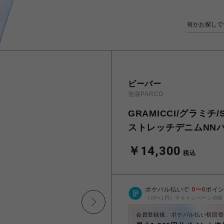
ビーバー
池袋PARCO
GRAMICCI/グラミチ/S
ストレッチデニムNNパン
￥14,300
税込
ポケパル払いで
0
〜
0
ポイ
（1P=1円）※キャンペーン分除
会員登録後、ポケパル払い初回登