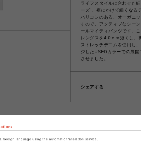
ライフスタイルに合わせた細身
ーズ"。裾にかけて細くなる
ハリコシのある、オーガニッ
すので、アクティブなシーン
ールマイティパンツです。こちら
レングスを4.0ｃｍ短くし
ストレッチデニムを使用し、O
ジしたUSEDカラーでの展
させました。
シェアする
lation>
ショップ名
ビーバー
a foreign language using the automatic translation service.
店舗名
池袋PARCO