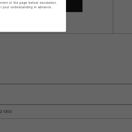
ontent of the page before translation.
SHOP TOP
for your understanding in advance.
2-OGS