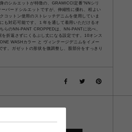
のシルエットが特徴の、GRAMICCI定番"NNシリ
テーパードシルエットですが、伸縮性に優れ、程よい
クコットン使用のストレッチデニムを使用していま
にも対応可能です。１年を通して着用いただけるオ
のNN-PANT CROPPEDは、NN-PANTに比べ、
、裾を折返さずにくるぶし丈になる設定です。10オンス
NE WASHカラー と ヴィンテージデニムをイメー
開です。ガゼットの形状を微調整し、股部分をすっきり