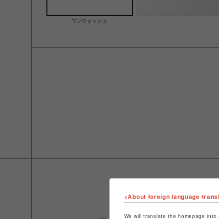
ワンウォッシュ
<About foreign language trans
We will translate the homepage into 