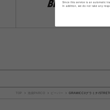
Since this service is an automatic tr
In addition, we do not take any resp
TOP
池袋PARCO
ビーバー
GRAMICCI/グラミチ/STRE