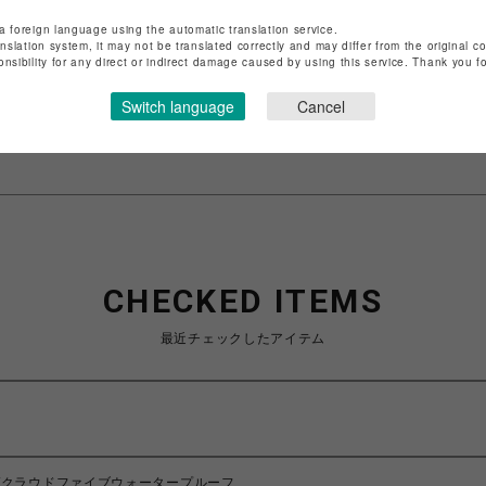
a foreign language using the automatic translation service.
ショップ名
ビーバー
anslation system, it may not be translated correctly and may differ from the original c
onsibility for any direct or indirect damage caused by using this service. Thank you 
店舗名
池袋PARCO
Switch language
Cancel
特定商取引法など法令に基づく表記は
こちら
ショップお問い合わせは
こちら
CHECKED ITEMS
最近チェックしたアイテム
rproof/クラウドファイブウォータープルーフ