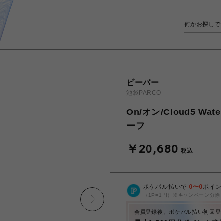
ビーバー
池袋PARCO
On/オン/Cloud5 W
ーフ
￥20,680
税込
ポケパル払いで
0
〜
0
ポイ
（1P=1円）※キャンペーン分除
会員登録後、ポケパル払い初回登