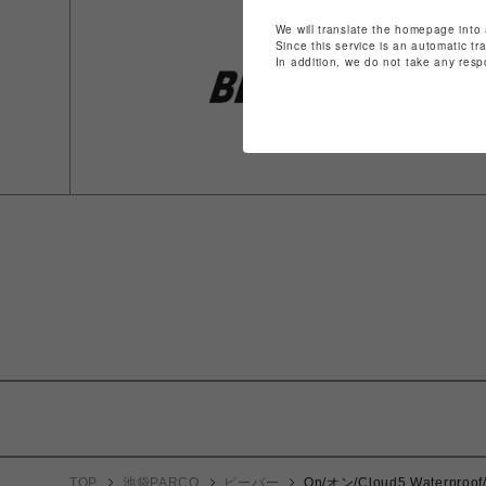
We will translate the homepage into 
Since this service is an automatic tr
In addition, we do not take any resp
TOP
池袋PARCO
ビーバー
On/オン/Cloud5 Wate