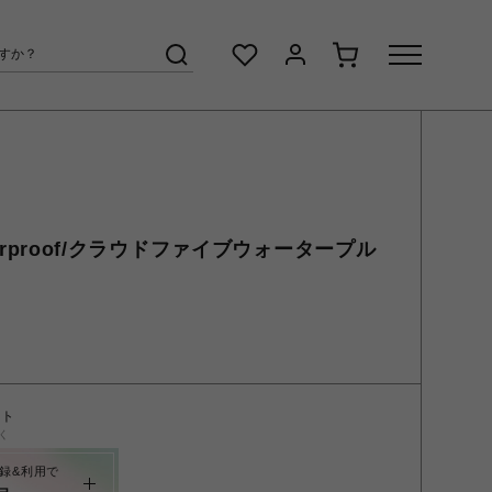
aterproof/クラウドファイブウォータープル
ント
く
録&利用で