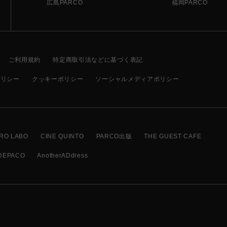
広島PARCO
福岡PARCO
ご利用規約
特定商取引法などに基づく表記
ポリシー
クッキーポリシー
ソーシャルメディアポリシー
RO LABO
CINE QUINTO
PARCO出版
THE GUEST CAFE
DEPACO
AnotherADdress