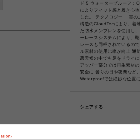
ド 5 ウォータープルーフ：
によりフィット感と履き心地
した。 テクノロジー 「雲
構造のCloudTecにより
た防水メンブレンを使用し、
ーレースシステムにより、靴
レースも同梱されているので
ル素材の使用比率が向上 通
悪天候の中でも足をドライに
アッパー部分では再生素材の
安全に 曇りの日や夜間など、
Waterproofでは絶妙な
シェアする
lation>