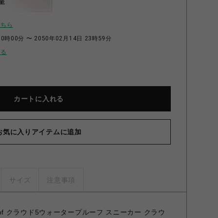
呈
こちら
0時00分 〜 2050年02月14日 23時59分
せる
カートに入れる
お気に入りアイテムに追加
サイズ
注意事項
rproof クラウド5ウォータープルーフ スニーカー クラウ