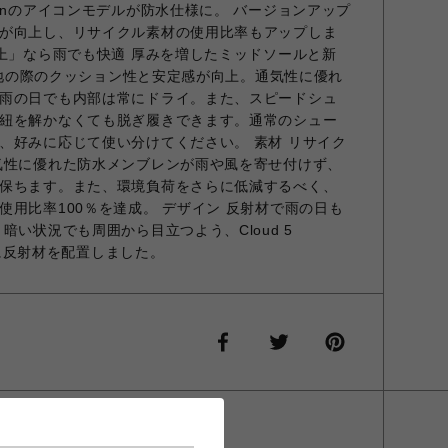
Onのアイコンモデルが防水仕様に。 バージョンアップ
が向上し、リサイクル素材の使用比率もアップしま
の上」なら雨でも快適 厚みを増したミッドソールと新
、着地の際のクッション性と安定感が向上。通気性に優れ
雨の日でも内部は常にドライ。また、スピードシュ
紐を解かなくても脱ぎ履きできます。通常のシュー
、好みに応じて使い分けてください。 素材 リサイク
気性に優れた防水メンブレンが雨や風を寄せ付けず、
保ちます。また、環境負荷をさらに低減するべく、
使用比率100％を達成。 デザイン 反射材で雨の日も
暗い状況でも周囲から目立つよう、Cloud 5
位置に反射材を配置しました。