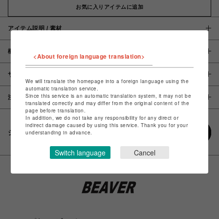
お気に入りアイテムに追加
アイテム説明 / 素材
概要
<About foreign language translation>
サイズ
We will translate the homepage into a foreign language using the
automatic translation service.
Since this service is an automatic translation system, it may not be
注意事項
translated correctly and may differ from the original content of the
page before translation.
In addition, we do not take any responsibility for any direct or
indirect damage caused by using this service. Thank you for your
シェアする
understanding in advance.
Switch language
Cancel