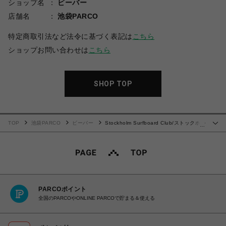
ショップ名
ビーバー
店舗名
池袋PARCO
特定商取引法など法令に基づく表記は
こちら
ショップお問い合わせは
こちら
SHOP TOP
TOP
池袋PARCO
ビーバー
Stockholm Surfboard Club/ストックホル
…
ムサーフボードクラブ/GREG TEE
PARCOポイント
全国のPARCOやONLINE PARCOで貯まる＆使える