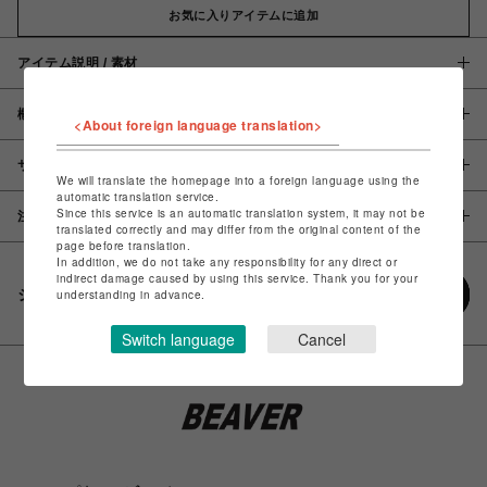
お気に入りアイテムに追加
アイテム説明 / 素材
概要
<About foreign language translation>
サイズ
We will translate the homepage into a foreign language using the
automatic translation service.
Since this service is an automatic translation system, it may not be
注意事項
translated correctly and may differ from the original content of the
page before translation.
In addition, we do not take any responsibility for any direct or
indirect damage caused by using this service. Thank you for your
シェアする
understanding in advance.
Switch language
Cancel