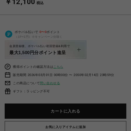
￥12,100
税込
ポケパル払いで
0
〜
0
ポイント
（1P=1円）※キャンペーン分除く
会員登録後、ポケパル払い初回登録&利用で
最大1,500円分ポイント進呈
獲得ポイントの確認方法は
こちら
販売期間 2026年03月01日 00時00分 〜 2050年02月14日 23時59分
この商品について
問い合わせる
ギフト：ラッピング不可
カートに入れる
お気に入りアイテムに追加