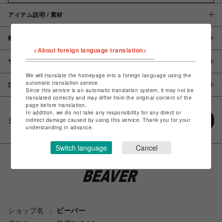
アイテム説明 / 素材
概要
<About foreign language translation>
サイズ
We will translate the homepage into a foreign language using the
automatic translation service.
注意事項
Since this service is an automatic translation system, it may not be
translated correctly and may differ from the original content of the
page before translation.
In addition, we do not take any responsibility for any direct or
シェアする
indirect damage caused by using this service. Thank you for your
understanding in advance.
Switch language
Cancel
ショップ名
ビーバー