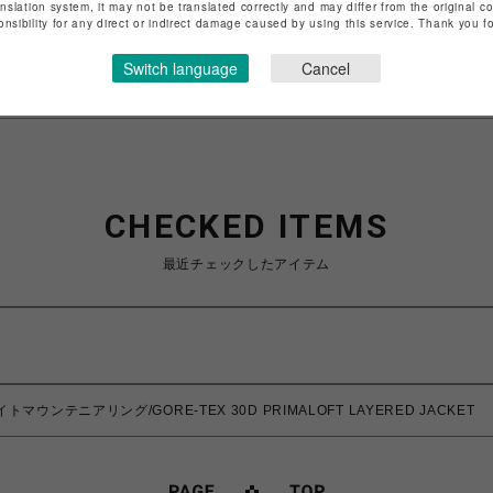
anslation system, it may not be translated correctly and may differ from the original c
onsibility for any direct or indirect damage caused by using this service. Thank you 
特定商取引法など法令に基づく表記は
こちら
ショップお問い合わせは
こちら
Switch language
Cancel
CHECKED ITEMS
最近チェックしたアイテム
/ホワイトマウンテニアリング/GORE-TEX 30D PRIMALOFT LAYERED JACKET