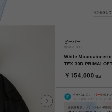
ビーバー
池袋PARCO
White Mountain
TEX 30D PRIMALOF
￥154,000
税込
ポケパル払いで
0
〜
0
ポイ
（1P=1円）※キャンペーン分除
会員登録後、ポケパル払い初回登