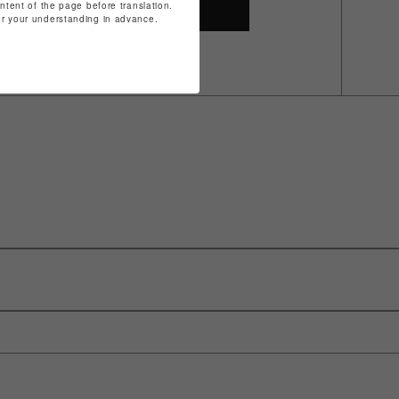
ontent of the page before translation.
SHOP TOP
for your understanding in advance.