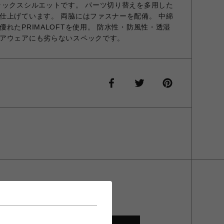
ラックスシルエットです。 パーツ切り替えを多用した
仕上げています。 両脇にはファスナーを配備。 中綿
れたPRIMALOFTを使用。 防水性・防風性・透湿
アウェアにも劣らないスペックです。