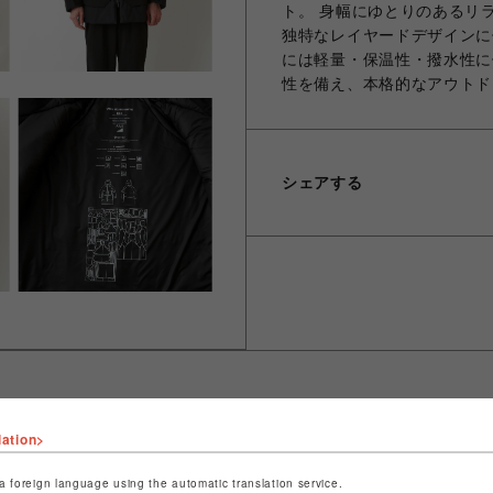
ト。 身幅にゆとりのあるリ
独特なレイヤードデザインに
には軽量・保温性・撥水性に優
性を備え、本格的なアウトド
シェアする
lation>
ショップ名
ビーバー
店舗名
池袋PARCO
a foreign language using the automatic translation service.