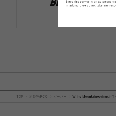
Since this service is an automatic tr
In addition, we do not take any resp
TOP
池袋PARCO
ビーバー
White Mountaineering