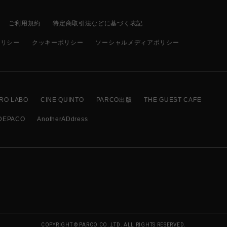
ご利用規約
特定商取引法などに基づく表記
ポリシー
クッキーポリシー
ソーシャルメディアポリシー
RO LABO
CINE QUINTO
PARCO出版
THE GUEST CAFE
DEPACO
AnotherADdress
COPYRIGHT © PARCO CO.,LTD. ALL RIGHTS RESERVED.