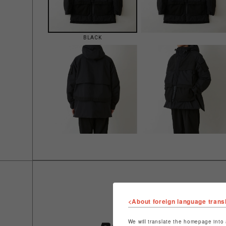
BLACK
<About foreign language trans
We will translate the homepage into 