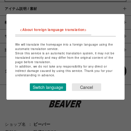
アイテム説明 / 素材
概要
<About foreign language translation>
サイズ
We will translate the homepage into a foreign language using the
automatic translation service.
注意事項
Since this service is an automatic translation system, it may not be
translated correctly and may differ from the original content of the
page before translation.
In addition, we do not take any responsibility for any direct or
シェアする
indirect damage caused by using this service. Thank you for your
understanding in advance.
Switch language
Cancel
ショップ名
ビーバー