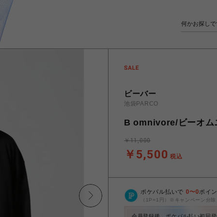
ビーバー
池袋PARCO
B omnivore/ビーオム
￥11,000
￥5,500
税込
ポケパル払いで
0
〜
0
ポイ
（1P=1円）※キャンペーン分除
会員登録後、ポケパル払い初回登