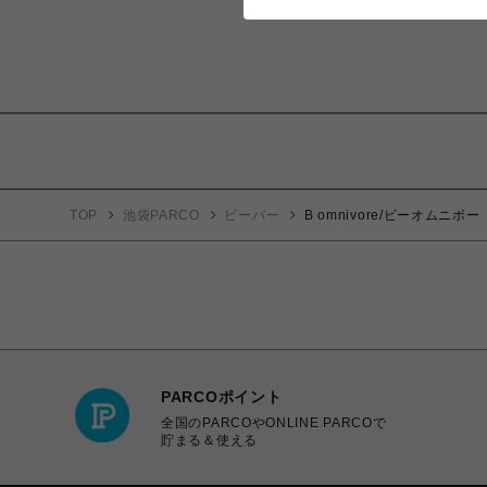
TOP
池袋PARCO
ビーバー
B omnivore/ビーオムニボー O
PARCOポイント
全国のPARCOやONLINE PARCOで
貯まる＆使える