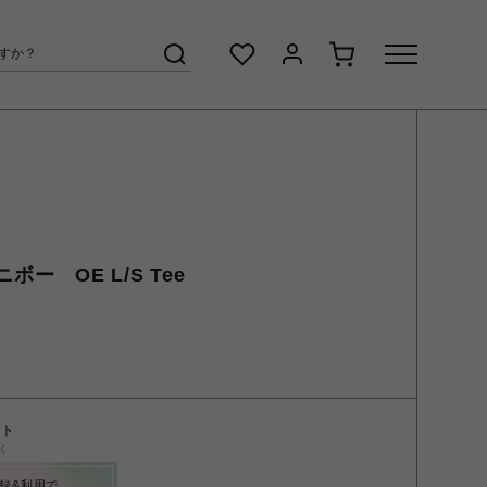
ニボー OE L/S Tee
ント
く
録&利用で