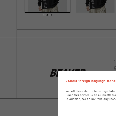
BLACK
<About foreign language trans
We will translate the homepage into 
Since this service is an automatic tr
In addition, we do not take any resp