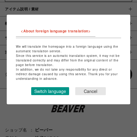
アイテム説明 / 素材
概要
<About foreign language translation>
サイズ
We will translate the homepage into a foreign language using the
automatic translation service.
注意事項
Since this service is an automatic translation system, it may not be
translated correctly and may differ from the original content of the
page before translation.
In addition, we do not take any responsibility for any direct or
シェアする
indirect damage caused by using this service. Thank you for your
understanding in advance.
Switch language
Cancel
ショップ名
ビーバー