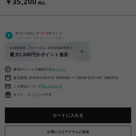
￥35,200
税込
ポケパル払いで
0
〜
0
ポイント
（1P=1円）※キャンペーン分除く
会員登録後、ポケパル払い初回登録&利用で
最大1,500円分ポイント進呈
獲得ポイントの確認方法は
こちら
販売期間 2026年03月01日 00時00分 〜 2050年02月14日 23時59分
この商品について
問い合わせる
ギフト：ラッピング不可
カートに入れる
お気に入りアイテムに追加