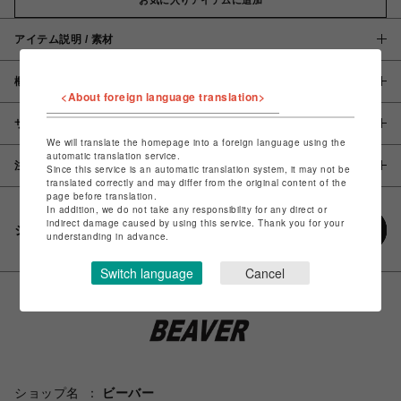
アイテム説明 / 素材
概要
<About foreign language translation>
サイズ
We will translate the homepage into a foreign language using the
automatic translation service.
注意事項
Since this service is an automatic translation system, it may not be
translated correctly and may differ from the original content of the
page before translation.
In addition, we do not take any responsibility for any direct or
indirect damage caused by using this service. Thank you for your
シェアする
understanding in advance.
Switch language
Cancel
ショップ名
ビーバー