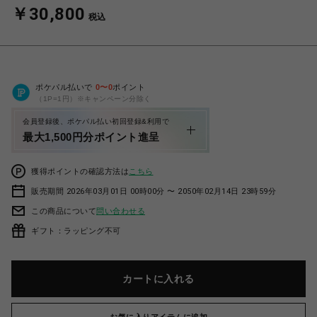
￥30,800
税込
ポケパル払いで
0
〜
0
ポイント
（1P=1円）※キャンペーン分除く
会員登録後、ポケパル払い初回登録&利用で
最大1,500円分ポイント進呈
獲得ポイントの確認方法は
こちら
販売期間 2026年03月01日 00時00分 〜 2050年02月14日 23時59分
この商品について
問い合わせる
ギフト：ラッピング不可
カートに入れる
お気に入りアイテムに追加