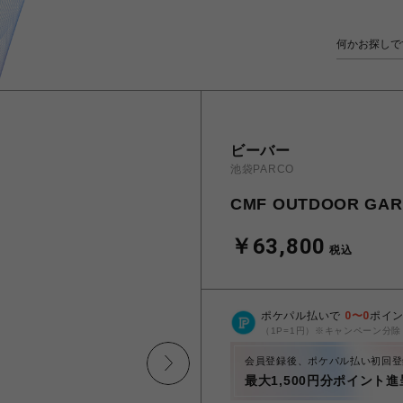
ビーバー
池袋PARCO
CMF OUTDOOR GAR
￥63,800
税込
ポケパル払いで
0
〜
0
ポイ
（1P=1円）※キャンペーン分除
会員登録後、ポケパル払い初回登
最大1,500円分ポイント進