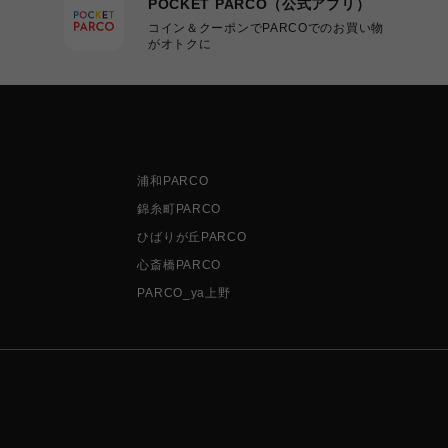
POCKET PARCO（公式アプリ）
コイン＆クーポンでPARCOでのお買い物
がオトクに
浦和PARCO
錦糸町PARCO
ひばりが丘PARCO
心斎橋PARCO
PARCO_ya上野