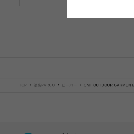
TOP
池袋PARCO
ビーバー
CMF OUTDOOR GARMENT/