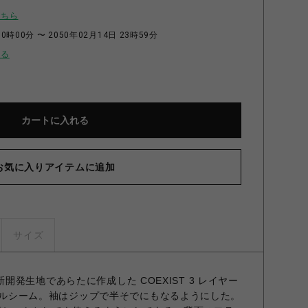
こちら
0時00分 〜 2050年02月14日 23時59分
せる
カートに入れる
お気に入りアイテムに追加
サイズ
ST" 新開発生地であらたに作成した COEXIST 3 レイヤー
00。フルシーム。袖はジップで半そでにもなるようにした。