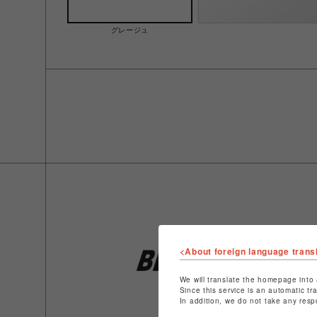
グレージュ
<About foreign language trans
We will translate the homepage into 
Since this service is an automatic tr
In addition, we do not take any resp