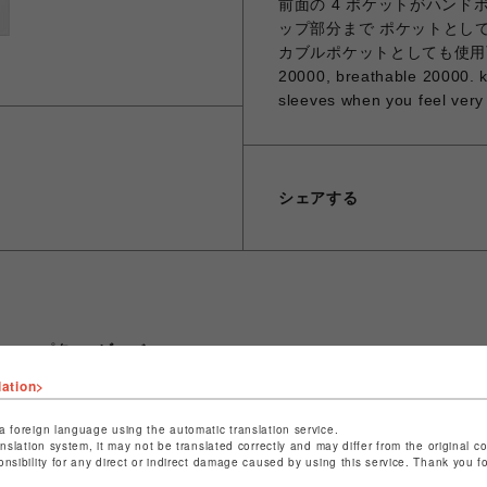
前面の 4 ポケットがハン
ップ部分まで ポケットとし
カブルポケットとしても使用可能。 Ne
20000, breathable 20000. ki
sleeves when you feel very 
シェアする
ショップ名
ビーバー
店舗名
池袋PARCO
lation>
特定商取引法など法令に基づく表記は
こちら
a foreign language using the automatic translation service.
anslation system, it may not be translated correctly and may differ from the original c
ショップお問い合わせは
こちら
onsibility for any direct or indirect damage caused by using this service. Thank you 