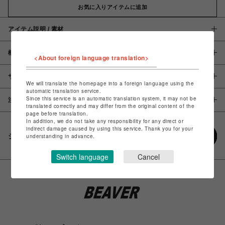
お気に入りアイテムに追加
アイテム説明 / 素材
概要
<About foreign language translation>
サイズ
We will translate the homepage into a foreign language using the
automatic translation service.
Since this service is an automatic translation system, it may not be
注意事項
translated correctly and may differ from the original content of the
page before translation.
In addition, we do not take any responsibility for any direct or
indirect damage caused by using this service. Thank you for your
シェアする
understanding in advance.
Switch language
Cancel