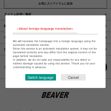
お気に入りアイテムに追加
アイテム説明 / 素材
概要
<About foreign language translation>
サイズ
We will translate the homepage into a foreign language using the
automatic translation service.
Since this service is an automatic translation system, it may not be
注意事項
translated correctly and may differ from the original content of the
page before translation.
In addition, we do not take any responsibility for any direct or
indirect damage caused by using this service. Thank you for your
シェアする
understanding in advance.
Switch language
Cancel