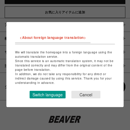
お気に入りアイテムに追加
アイテム説明 / 素材
<About foreign language translation>
概要
サイズ
We will translate the homepage into a foreign language using the
automatic translation service.
Since this service is an automatic translation system, it may not be
translated correctly and may differ from the original content of the
注意事項
page before translation.
In addition, we do not take any responsibility for any direct or
indirect damage caused by using this service. Thank you for your
understanding in advance.
シェアする
Switch language
Cancel