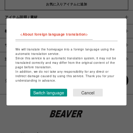
お気に入りアイテムに追加
アイテム説明 / 素材
概要
<About foreign language translation>
サイズ
We will translate the homepage into a foreign language using the
automatic translation service.
Since this service is an automatic translation system, it may not be
注意事項
translated correctly and may differ from the original content of the
page before translation.
In addition, we do not take any responsibility for any direct or
indirect damage caused by using this service. Thank you for your
シェアする
understanding in advance.
Switch language
Cancel