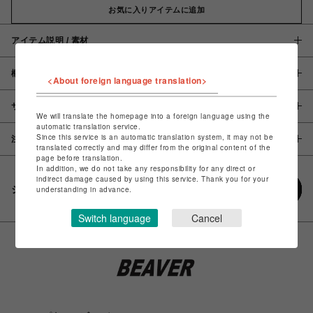
お気に入りアイテムに追加
アイテム説明 / 素材
概要
<About foreign language translation>
サイズ
We will translate the homepage into a foreign language using the
automatic translation service.
Since this service is an automatic translation system, it may not be
注意事項
translated correctly and may differ from the original content of the
page before translation.
In addition, we do not take any responsibility for any direct or
indirect damage caused by using this service. Thank you for your
シェアする
understanding in advance.
Switch language
Cancel