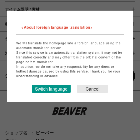
アイテム説明 / 素材
概要
<About foreign language translation>
サイズ
We will translate the homepage into a foreign language using the
automatic translation service.
Since this service is an automatic translation system, it may not be
注意事項
translated correctly and may differ from the original content of the
page before translation.
In addition, we do not take any responsibility for any direct or
indirect damage caused by using this service. Thank you for your
シェアする
understanding in advance.
Switch language
Cancel
ショップ名
ビーバー