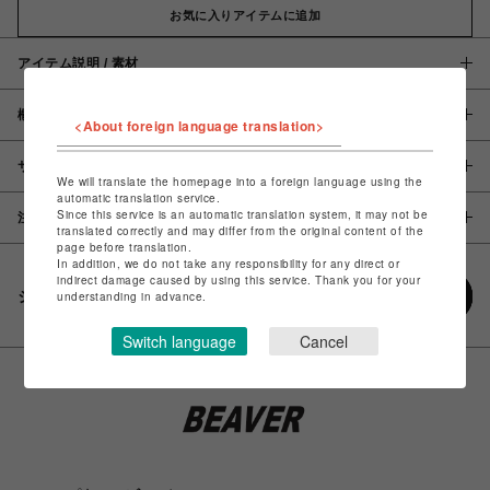
お気に入りアイテムに追加
アイテム説明 / 素材
概要
<About foreign language translation>
サイズ
We will translate the homepage into a foreign language using the
automatic translation service.
Since this service is an automatic translation system, it may not be
注意事項
translated correctly and may differ from the original content of the
page before translation.
In addition, we do not take any responsibility for any direct or
indirect damage caused by using this service. Thank you for your
シェアする
understanding in advance.
Switch language
Cancel